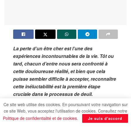
La perte d’un être cher est l’une des
expériences incontournables de la vie. Tôt ou
tard, chacun d’entre nous sera confronté à
cette douloureuse réalité, et bien que cela
puisse sembler difficile à accepter, reconnaître
cette inéluctabilité est la première étape
cruciale dans le processus de deuil.
Cependant, il est important de se rappeler que
Ce site web utilise des cookies. En poursuivant votre navigation sur
chaque individu réagit différemment à la perte,
ce site Web, vous acceptez l'utilisation de cookies. Consultez notre
et il n’y a pas de manière “correcte” ou
Politique de confidentialité et de cookies
.
Je suis d'accord
“incorrecte” de ressentir le deuil. Ce que nous