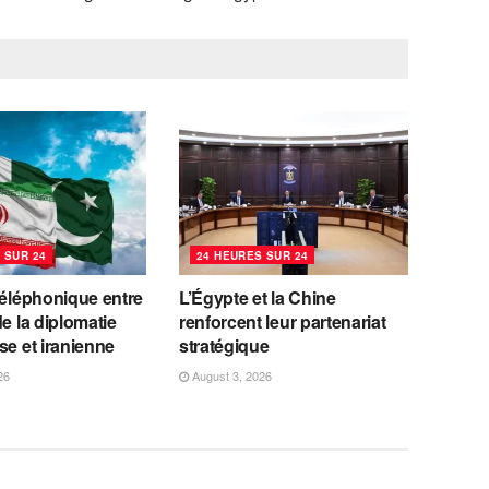
 SUR 24
24 HEURES SUR 24
téléphonique entre
L’Égypte et la Chine
de la diplomatie
renforcent leur partenariat
se et iranienne
stratégique
26
August 3, 2026