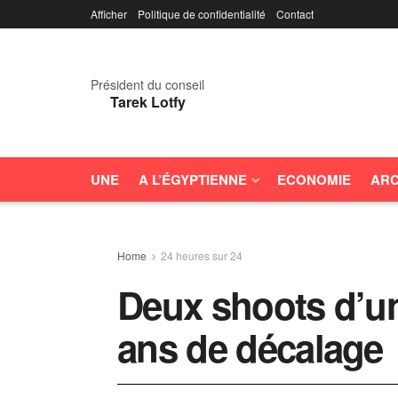
Afficher
Politique de confidentialité
Contact
Président du conseil
Tarek Lotfy
UNE
A L’ÉGYPTIENNE
ECONOMIE
ARC
Home
24 heures sur 24
Deux shoots d’u
ans de décalage