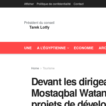
Afficher
Politique de confidentialité
Contact
Président du conseil
Tarek Lotfy
UNE
A L’ÉGYPTIENNE
ECONOMIE
ARC
Home
Tourisme
Devant les dirige
Mostaqbal Watan,
projets de déve