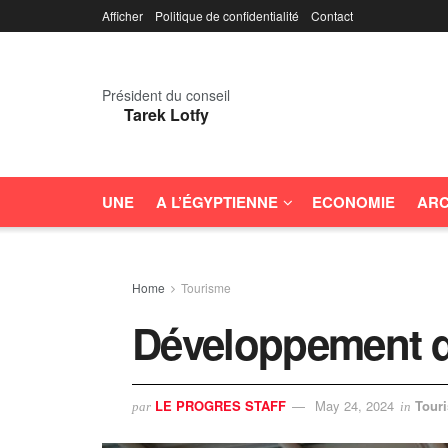
Afficher
Politique de confidentialité
Contact
Président du conseil
Tarek Lotfy
UNE
A L’ÉGYPTIENNE
ECONOMIE
ARC
Home
Tourisme
Développement de
LE PROGRES STAFF
May 24, 2024
Tour
par
in