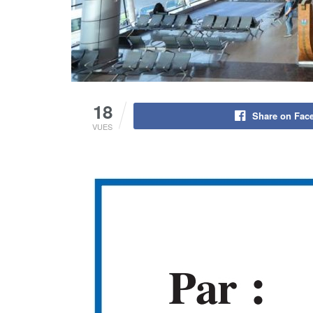
18
Share on Fac
VUES