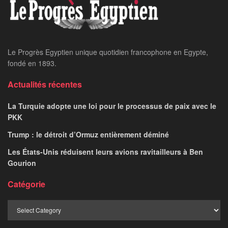
Home
24 heures sur 24
Sommet d’Entebbe : Le
Caire et Kampala
renforcent leur
partenariat stratégique
GHADA CHOUCRI
May 13, 2026
par