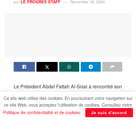
LE PROGRES STAFF
November 18, 2024
par
Le Président Abdel Fattah Al-Sissi a rencontré son
homologue brésilien, Luiz Inácio Lula da Silva, en
Ce site web utilise des cookies. En poursuivant votre navigation sur
marge du sommet du G20 organisé à Rio de
ce site Web, vous acceptez l'utilisation de cookies. Consultez notre
Janeiro, au Brésil. Cet échange reflète la volonté
Politique de confidentialité et de cookies
.
Je suis d'accord
commune des deux nations de consolider leur
coopération bilatérale et de promouvoir des
solutions globales aux défis mondiaux.