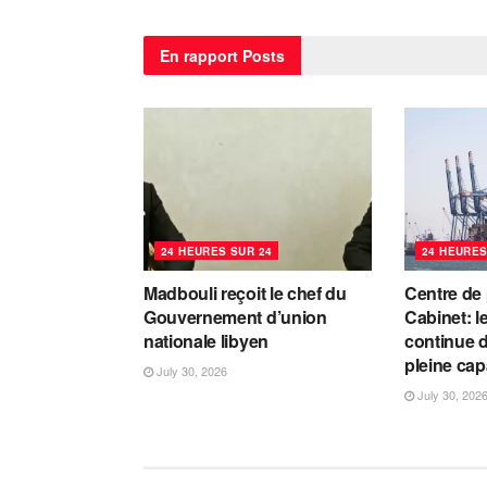
En rapport
Posts
24 HEURES SUR 24
24 HEURES
Madbouli reçoit le chef du
Centre de
Gouvernement d’union
Cabinet: l
nationale libyen
continue d
pleine cap
July 30, 2026
July 30, 202