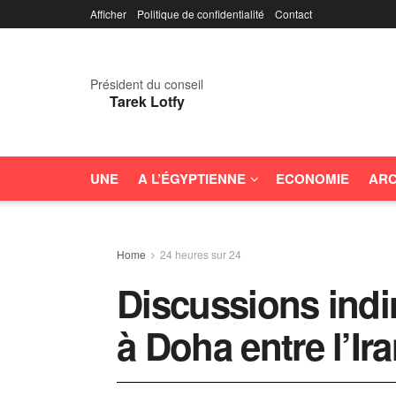
Afficher
Politique de confidentialité
Contact
Président du conseil
Tarek Lotfy
UNE
A L’ÉGYPTIENNE
ECONOMIE
ARC
Home
24 heures sur 24
Discussions indi
à Doha entre l’Ira