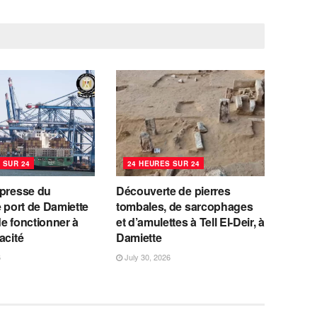
 SUR 24
24 HEURES SUR 24
 presse du
Découverte de pierres
e port de Damiette
tombales, de sarcophages
e fonctionner à
et d’amulettes à Tell El-Deir, à
acité
Damiette
6
July 30, 2026