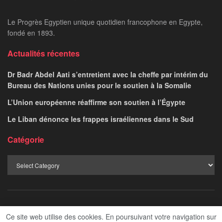
Le Progrès Egyptien unique quotidien francophone en Egypte,
fondé en 1893.
Actualités récentes
Dr Badr Abdel Aati s’entretient avec la cheffe par intérim du
Bureau des Nations unies pour le soutien à la Somalie
L’Union européenne réaffirme son soutien à l’Égypte
Le Liban dénonce les frappes israéliennes dans le Sud
Catégorie
Afficher
Politique de confidentialité
Contact
Ce site web utilise des cookies. En poursuivant votre navigation sur