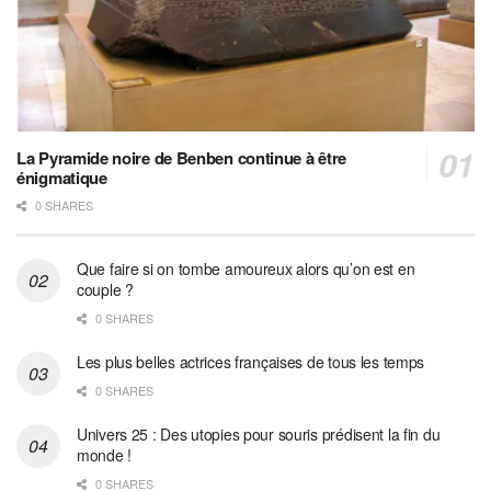
La Pyramide noire de Benben continue à être
énigmatique
0 SHARES
Que faire si on tombe amoureux alors qu’on est en
couple ?
0 SHARES
Les plus belles actrices françaises de tous les temps
0 SHARES
Univers 25 : Des utopies pour souris prédisent la fin du
monde !
0 SHARES