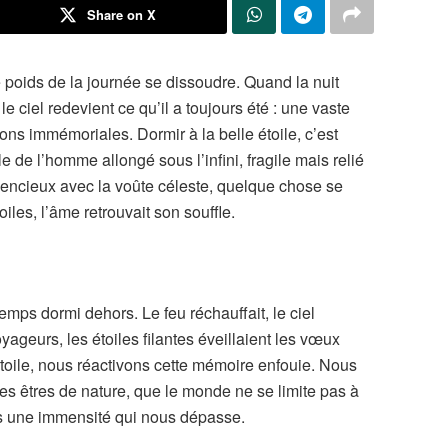
Share on X
 le poids de la journée se dissoudre. Quand la nuit
le ciel redevient ce qu’il a toujours été : une vaste
ons immémoriales. Dormir à la belle étoile, c’est
 de l’homme allongé sous l’infini, fragile mais relié
silencieux avec la voûte céleste, quelque chose se
les, l’âme retrouvait son souffle.
temps dormi dehors. Le feu réchauffait, le ciel
yageurs, les étoiles filantes éveillaient les vœux
étoile, nous réactivons cette mémoire enfouie. Nous
 êtres de nature, que le monde ne se limite pas à
ers une immensité qui nous dépasse.