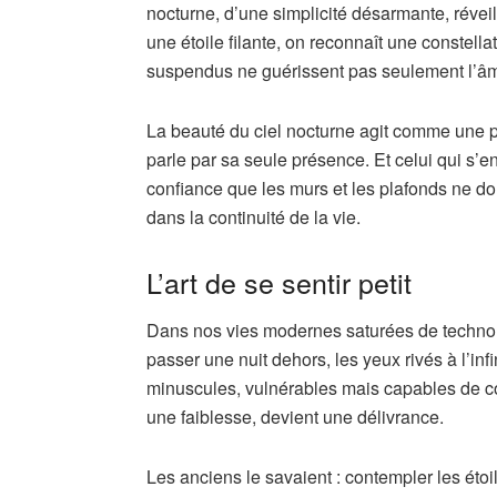
nocturne, d’une simplicité désarmante, révei
une étoile filante, on reconnaît une constella
suspendus ne guérissent pas seulement l’âme
La beauté du ciel nocturne agit comme une po
parle par sa seule présence. Et celui qui s’
confiance que les murs et les plafonds ne do
dans la continuité de la vie.
L’art de se sentir petit
Dans nos vies modernes saturées de technolo
passer une nuit dehors, les yeux rivés à l’infi
minuscules, vulnérables mais capables de con
une faiblesse, devient une délivrance.
Les anciens le savaient : contempler les étoil