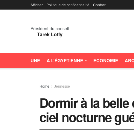
Afficher
Politique de confidentialité
Contact
Président du conseil
Tarek Lotfy
UNE
A L’ÉGYPTIENNE
ECONOMIE
ARC
Home
Jeunesse
Dormir à la belle 
ciel nocturne gué