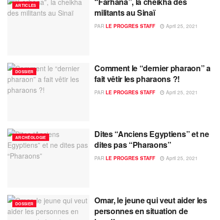
“Farhana”, la cheikha des
ARTICLES
militants au Sinaï
PAR
LE PROGRES STAFF
April 25, 2021
Comment le “dernier pharaon” a
DOSSIER
fait vêtir les pharaons ?!
PAR
LE PROGRES STAFF
April 25, 2021
Dites “Anciens Egyptiens” et ne
ARCHÉOLOGIE
dites pas “Pharaons”
PAR
LE PROGRES STAFF
April 25, 2021
Omar, le jeune qui veut aider les
DOSSIER
personnes en situation de