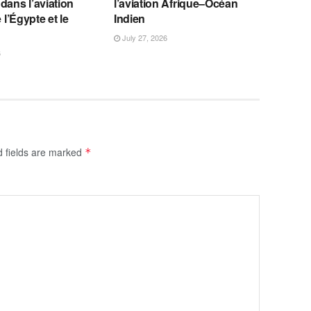
dans l’aviation
l’aviation Afrique–Océan
e l’Égypte et le
Indien
July 27, 2026
6
d fields are marked
*