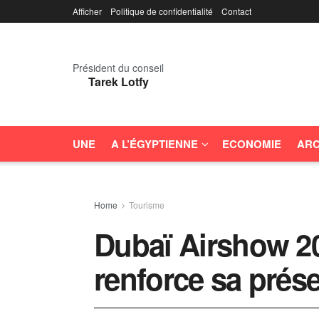
Afficher
Politique de confidentialité
Contact
Président du conseil
Tarek Lotfy
UNE
A L’ÉGYPTIENNE
ECONOMIE
ARC
Home
Tourisme
Dubaï Airshow 20
renforce sa prése