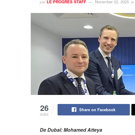
LE PROGRES STAFF
November 22, 2025
par
in
26
Share on Facebook
VUES
De Dubaï: Mohamed Atteya