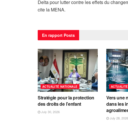
Delta pour lutter contre les effets du change
cite la MENA.
En rapport
Posts
ACTUALITÉ NATIONALE
ACTUALITÉ
Stratégie pour la protection
Vers une n
des droits de l’enfant
dans les i
agroalime
July 30, 2026
July 28, 202