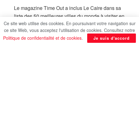
Le magazine Time Out a inclus Le Caire dans sa
liste des 50 meilleures villes du monde à visiter en
Ce site web utilise des cookies. En poursuivant votre navigation sur
2026.
ce site Web, vous acceptez l'utilisation de cookies. Consultez notre
Ce classement a été publié dans son rapport
Politique de confidentialité et de cookies
.
Je suis d'accord
annuel basé sur une enquête menée auprès de
plus de 24 000 personnes dans 150 villes du
monde entier, en plus des évaluations d’experts et
de spécialistes des affaires urbaines.
Le rapport met en lumière la riche histoire du
Caire, citant l’historien grec Hérodote qui disait
que “l’Égypte est un don du Nil”, et décrivait la
capitale égyptienne comme une ville charmante et
dynamique, représentant une destination idéale
qui reflète la grandeur de la civilisation
égyptienne.