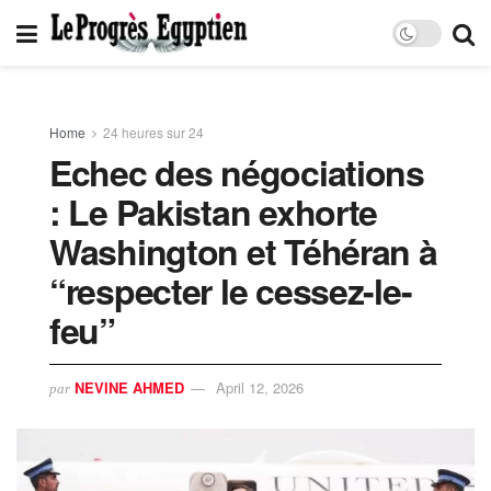
Home
24 heures sur 24
Echec des négociations
: Le Pakistan exhorte
Washington et Téhéran à
“respecter le cessez-le-
feu”
NEVINE AHMED
April 12, 2026
par