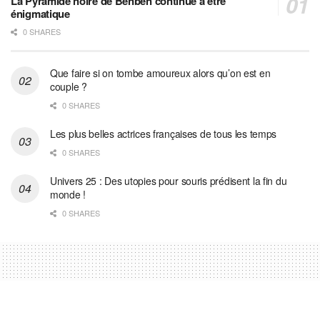
La Pyramide noire de Benben continue à être
énigmatique
0 SHARES
Que faire si on tombe amoureux alors qu’on est en
couple ?
0 SHARES
Les plus belles actrices françaises de tous les temps
0 SHARES
Univers 25 : Des utopies pour souris prédisent la fin du
monde !
0 SHARES