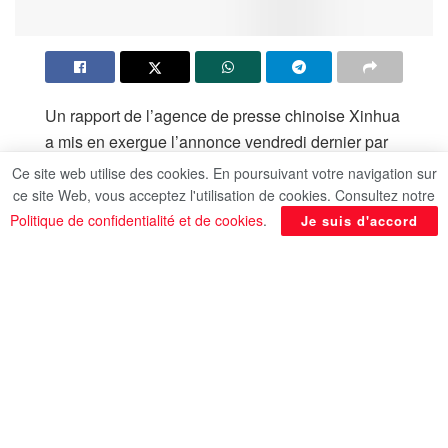
Un rapport de l’agence de presse chinoise Xinhua
a mis en exergue l’annonce vendredi dernier par
le ministère égyptien du Tourisme et des
Ce site web utilise des cookies. En poursuivant votre navigation sur
Antiquités des découvertes d’une mission
ce site Web, vous acceptez l'utilisation de cookies. Consultez notre
archéologique conjointe égypto-française de
Politique de confidentialité et de cookies
.
Je suis d'accord
tombes et de bâtiments qui en révèlent
davantage sur l’histoire du temple de Ramesséum
à Louxor, dans le Sud de l’Egypte, rapporte
l’agence de presse du Moyen-Orient (MENA).
La mission archéologique a découvert un
ensemble de sépultures datant de la Troisième
Période Intermédiaire (1069-525 av.J.-C.), ainsi
que des zones de stockage d’huile d’olive et de