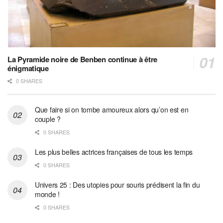
La Pyramide noire de Benben continue à être
énigmatique
0 SHARES
Que faire si on tombe amoureux alors qu’on est en
couple ?
0 SHARES
Les plus belles actrices françaises de tous les temps
0 SHARES
Univers 25 : Des utopies pour souris prédisent la fin du
monde !
0 SHARES