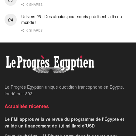
0 SHARES
Univers 25 : Des utopies pour souris prédisent la fin du
monde !
0 SHARES
Home
24 heures sur 24
Madbouli et son
homologue libanais
réunis pour les travaux
de la Commission
supérieure mixte