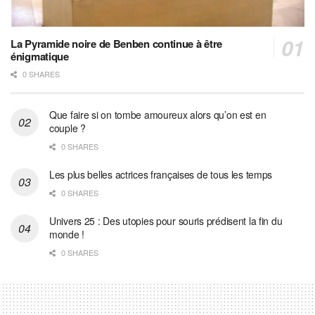
La Pyramide noire de Benben continue à être
énigmatique
0 SHARES
Que faire si on tombe amoureux alors qu’on est en
couple ?
0 SHARES
Les plus belles actrices françaises de tous les temps
0 SHARES
Univers 25 : Des utopies pour souris prédisent la fin du
monde !
0 SHARES