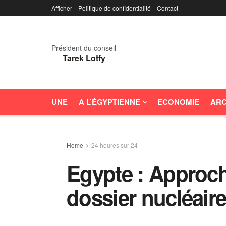
Afficher
Politique de confidentialité
Contact
Président du conseil
Tarek Lotfy
UNE
A L’ÉGYPTIENNE
ECONOMIE
ARC
Home
24 heures sur 24
Egypte : Approch
dossier nucléair