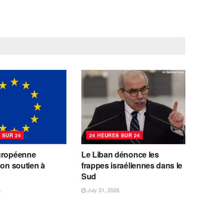
 SUR 24
24 HEURES SUR 24
uropéenne
Le Liban dénonce les
son soutien à
frappes israéliennes dans le
Sud
6
July 31, 2026