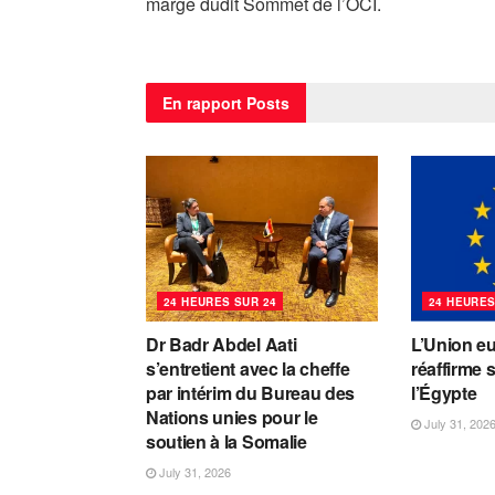
marge dudit Sommet de l’OCI.
En rapport
Posts
24 HEURES SUR 24
24 HEURES
Dr Badr Abdel Aati
L’Union e
s’entretient avec la cheffe
réaffirme 
par intérim du Bureau des
l’Égypte
Nations unies pour le
July 31, 202
soutien à la Somalie
July 31, 2026