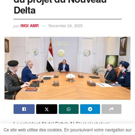
Delta
INGI AMR
November 24, 2025
par
Le président Abdel Fattah Al-Sissi s’est réuni
Ce site web utilise des cookies. En poursuivant votre navigation sur
aujourd’hui avec le ministre des Ressources