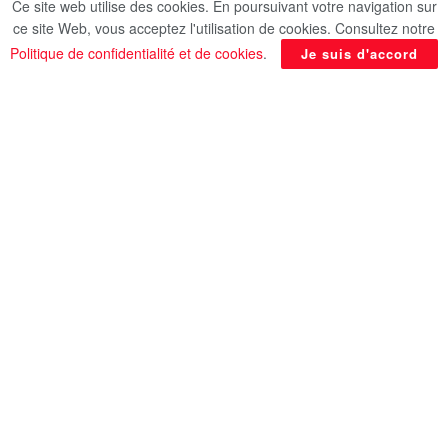
Ce site web utilise des cookies. En poursuivant votre navigation sur
Le Premier ministre pakistanais annonce
ce site Web, vous acceptez l'utilisation de cookies. Consultez notre
l’acceptation de la visite du président iranien à
Politique de confidentialité et de cookies
.
Je suis d'accord
Islamabad
Source: AlQahera News
En rapport
Posts