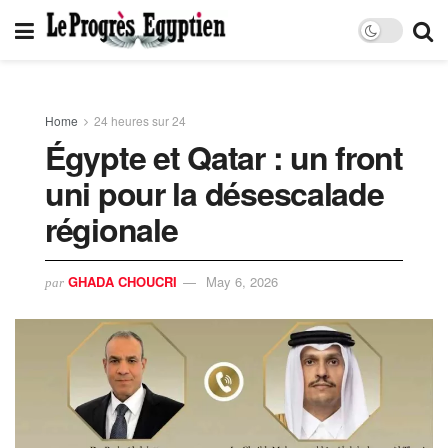
Home
24 heures sur 24
Égypte et Qatar : un front
uni pour la désescalade
régionale
GHADA CHOUCRI
May 6, 2026
par