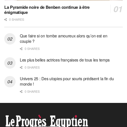
La Pyramide noire de Benben continue à être
énigmatique
0 SHARES
Que faire si on tombe amoureux alors qu’on est en
couple ?
0 SHARES
Les plus belles actrices françaises de tous les temps
0 SHARES
Univers 25 : Des utopies pour souris prédisent la fin du
monde !
0 SHARES