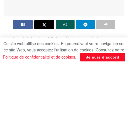
Le
ministre des Affaires étrangères, de la
Ce site web utilise des cookies. En poursuivant votre navigation sur
Coopération internationale et des Égyptiens de
ce site Web, vous acceptez l'utilisation de cookies. Consultez notre
l’étranger, Dr Badr Abdel Aati
, a rencontré
le
Politique de confidentialité et de cookies
.
Je suis d'accord
vice-Premier ministre et ministre des Affaires
étrangères et des Expatriés du Royaume
hachémite de Jordanie, M. Ayman Safadi
, ainsi
que
le ministre des Affaires étrangères du
Grand-Duché de Luxembourg, M. Xavier Bettel
,
en marge des travaux du Forum diplomatique
d’Antalya.
Le chef de la diplomatie égyptienne a exprimé la
volonté de poursuivre le développement des