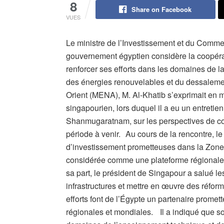
8
Share on Facebook
VUES
Le ministre de l’Investissement et du Commer
gouvernement égyptien considère la coopér
renforcer ses efforts dans les domaines de l
des énergies renouvelables et du dessaleme
Orient (MENA), M. Al-Khatib s’exprimait en m
singapourien, lors duquel il a eu un entreti
Shanmugaratnam, sur les perspectives de coo
période à venir. Au cours de la rencontre, le
d’investissement prometteuses dans la Zo
considérée comme une plateforme régionale in
sa part, le président de Singapour a salué l
infrastructures et mettre en œuvre des réf
efforts font de l’Égypte un partenaire promet
régionales et mondiales. Il a indiqué que so