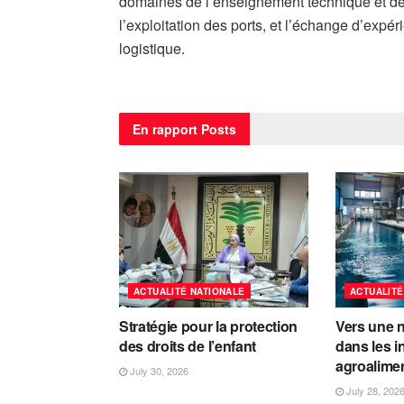
domaines de l’enseignement technique et de l
l’exploitation des ports, et l’échange d’expé
logistique.
En rapport
Posts
ACTUALITÉ NATIONALE
ACTUALITÉ
Stratégie pour la protection
Vers une n
des droits de l’enfant
dans les i
agroalime
July 30, 2026
July 28, 202