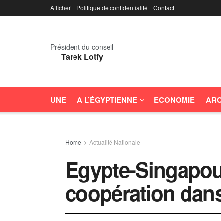
Afficher
Politique de confidentialité
Contact
Président du conseil
Tarek Lotfy
UNE
A L’ÉGYPTIENNE
ECONOMIE
ARC
Home
Actualité Nationale
Egypte-Singapour
coopération dan