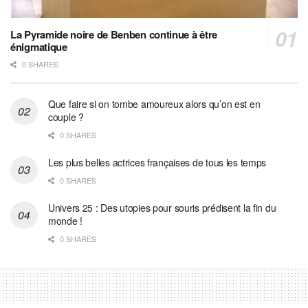
La Pyramide noire de Benben continue à être
énigmatique
0 SHARES
Que faire si on tombe amoureux alors qu’on est en
couple ?
0 SHARES
Les plus belles actrices françaises de tous les temps
0 SHARES
Univers 25 : Des utopies pour souris prédisent la fin du
monde !
0 SHARES