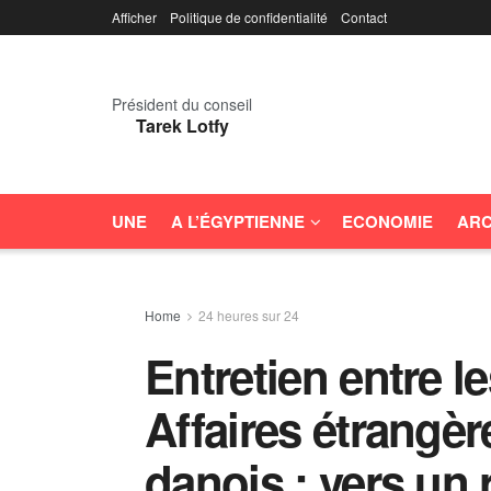
Afficher
Politique de confidentialité
Contact
Président du conseil
Tarek Lotfy
UNE
A L’ÉGYPTIENNE
ECONOMIE
ARC
Home
24 heures sur 24
Entretien entre l
Affaires étrangèr
danois : vers un