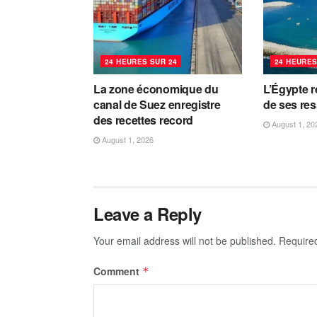
24 HEURES SUR 24
24 HEURES
La zone économique du
L’Égypte r
canal de Suez enregistre
de ses re
des recettes record
August 1, 20
August 1, 2026
Leave a Reply
Your email address will not be published.
Require
Comment
*