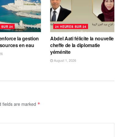
 SUR 24
24 HEURES SUR 24
enforce la gestion
Abdel Aati félicite la nouvelle
ssources en eau
cheffe de la diplomatie
yéménite
26
August 1, 2026
d fields are marked
*