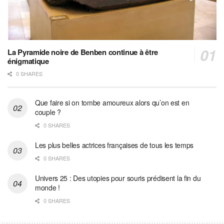
La Pyramide noire de Benben continue à être
énigmatique
0 SHARES
Que faire si on tombe amoureux alors qu’on est en
couple ?
0 SHARES
Les plus belles actrices françaises de tous les temps
0 SHARES
Univers 25 : Des utopies pour souris prédisent la fin du
monde !
0 SHARES