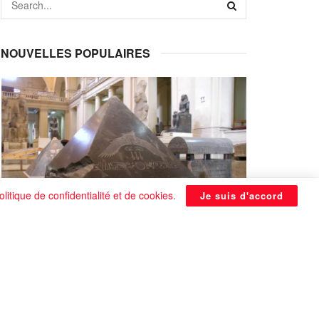
NOUVELLES POPULAIRES
olitique de confidentialité et de cookies
.
Je suis d'accord
La Pyramide noire de Benben
continue à être énigmatique
0 SHARES