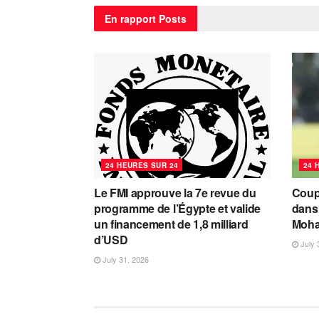
En rapport
Posts
24 HEURES SUR 24
24 
Le FMI approuve la 7e revue du
Coup 
programme de l’Égypte et valide
dans 
un financement de 1,8 milliard
Moha
d’USD
July 
July 31, 2026