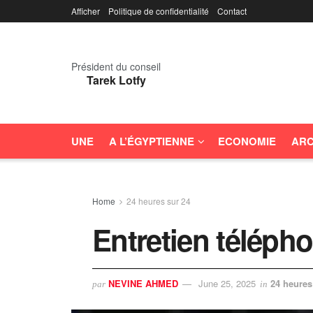
Afficher
Politique de confidentialité
Contact
Président du conseil
Tarek Lotfy
UNE
A L’ÉGYPTIENNE
ECONOMIE
ARC
Home
24 heures sur 24
Entretien télépho
NEVINE AHMED
June 25, 2025
24 heures
par
in