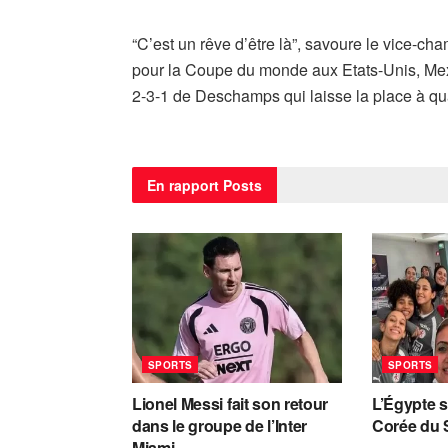
“C’est un rêve d’être là”, savoure le vice-c
pour la Coupe du monde aux Etats-Unis, Mexi
2-3-1 de Deschamps qui laisse la place à qua
En rapport
Posts
SPORTS
SPORTS
Lionel Messi fait son retour
L’Égypte s
dans le groupe de l’Inter
Corée du 
Miami