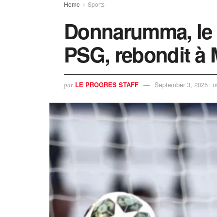
Home
Sports
Donnarumma, le 
PSG, rebondit à 
LE PROGRES STAFF
September 3, 2025
par
i