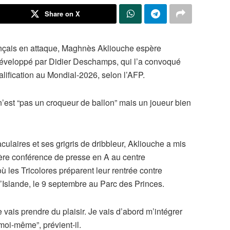
Share on X
rançais en attaque, Maghnès Akliouche espère
 développé par Didier Deschamps, qui l’a convoqué
alification au Mondial-2026, selon l’AFP.
’est “pas un croqueur de ballon” mais un joueur bien
ulaires et ses grigris de dribbleur, Akliouche a mis
ière conférence de presse en A au centre
ù les Tricolores préparent leur rentrée contre
l’Islande, le 9 septembre au Parc des Princes.
 vais prendre du plaisir. Je vais d’abord m’intégrer
moi-même”, prévient-il.