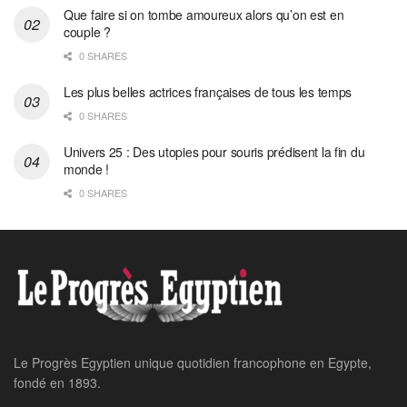
Que faire si on tombe amoureux alors qu’on est en
couple ?
0 SHARES
Les plus belles actrices françaises de tous les temps
0 SHARES
Univers 25 : Des utopies pour souris prédisent la fin du
monde !
0 SHARES
Home
Sports
C1: le Real Madrid prend
l’avantage sur l’Atlético