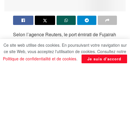
Selon l’agence Reuters, le port émirati de Fujairah
a été la cible d’une nouvelle attaque.
Ce site web utilise des cookies. En poursuivant votre navigation sur
ce site Web, vous acceptez l'utilisation de cookies. Consultez notre
Un incendie s’est déclaré dans la zone des
Politique de confidentialité et de cookies
.
Je suis d'accord
industries pétrolières de Fujairah après qu’un
drone a visé l’installation. Aucune victime n’a été
signalée à ce stade.
Les équipes de la défense civile sont intervenues
sur place et poursuivent leurs opérations pour
maîtriser l’incendie et sécuriser la zone.
En rapport
Posts