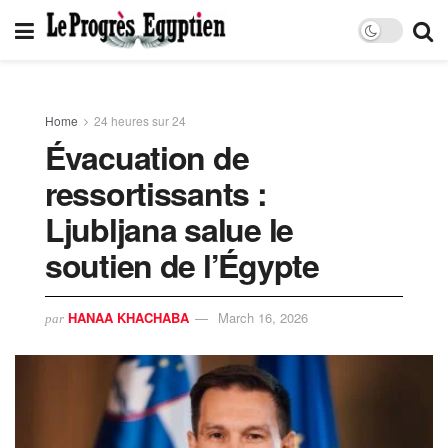
Home
24 heures sur 24
Évacuation de
ressortissants :
Ljubljana salue le
soutien de l’Égypte
HANAA KHACHABA
March 16, 2026
par