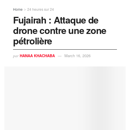
Home
24 heures sur 24
Fujairah : Attaque de
drone contre une zone
pétrolière
HANAA KHACHABA
March 16, 2026
par