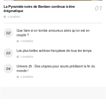
La Pyramide noire de Benben continue à être
énigmatique
0 SHARES
Que faire si on tombe amoureux alors qu’on est en
couple ?
0 SHARES
Les plus belles actrices françaises de tous les temps
0 SHARES
Univers 25 : Des utopies pour souris prédisent la fin du
monde !
0 SHARES