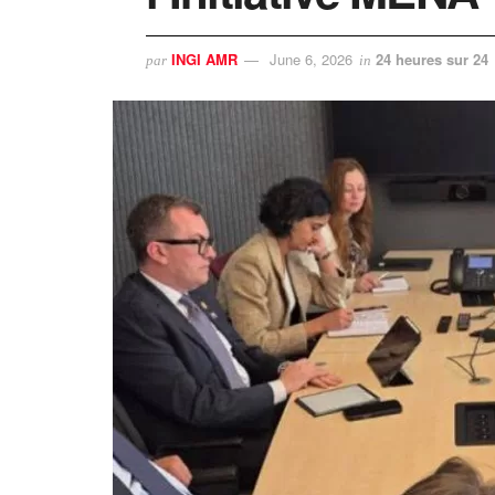
INGI AMR
June 6, 2026
24 heures sur 24
par
in