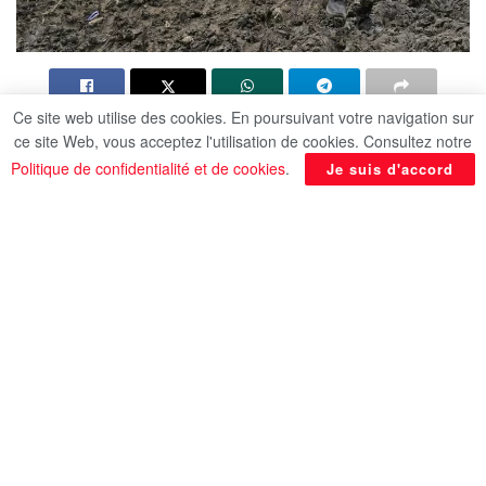
Ce site web utilise des cookies. En poursuivant votre navigation sur
La tension reste vive dimanche entre l’Inde et le
ce site Web, vous acceptez l'utilisation de cookies. Consultez notre
Pakistan, dont les soldats ont échangé des coups
Politique de confidentialité et de cookies
.
Je suis d'accord
de feu pour la troisième nuit consécutive depuis
un attentat meurtrier au Cachemire, malgré les
efforts diplomatiques, selon l’AFP.
Les relations entre New Delhi et Islamabad sont
retombées au plus bas depuis que mardi un
groupe armé a tué 26 civils à Pahalgam, dans la
partie sous administration indienne du territoire
contesté.
Sans attendre de revendication, l’Inde a imputé au
Pakistan la responsabilité de cette attaque, la plus