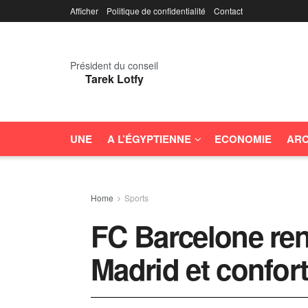
Afficher
Politique de confidentialité
Contact
Président du conseil
Tarek Lotfy
UNE
A L’ÉGYPTIENNE
ECONOMIE
ARC
Home
Sports
FC Barcelone ren
Madrid et confor