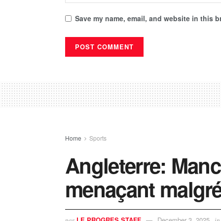
Save my name, email, and website in this b
Home
Sports
Angleterre: Manc
menaçant malgré
LE PROGRES STAFF
December 3, 2025
par
in