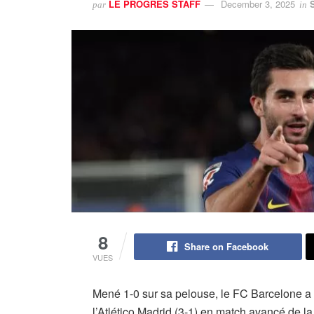
LE PROGRES STAFF
December 3, 2025
par
in
8
Share on Facebook
VUES
Mené 1-0 sur sa pelouse, le FC Barcelone a s
l’Atlético Madrid (3-1) en match avancé de la