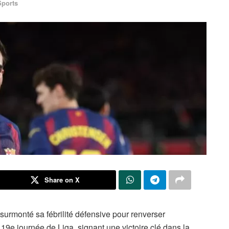
Sports
Share on X
urmonté sa fébrilité défensive pour renverser
 19e journée de Liga, signant une victoire clé dans la