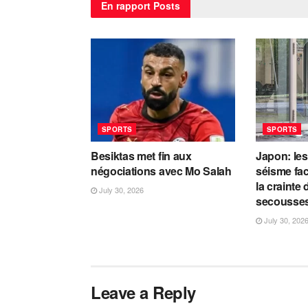
En rapport
Posts
SPORTS
SPORTS
Besiktas met fin aux
Japon: les
négociations avec Mo Salah
séisme fac
la crainte
July 30, 2026
secousse
July 30, 202
Leave a Reply