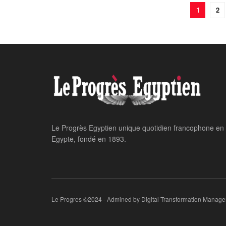
1
2
Le Progrès Egyptien unique quotidien francophone en
Egypte, fondé en 1893.
Le Progres ©2024 - Admined by Digital Transformation Manage