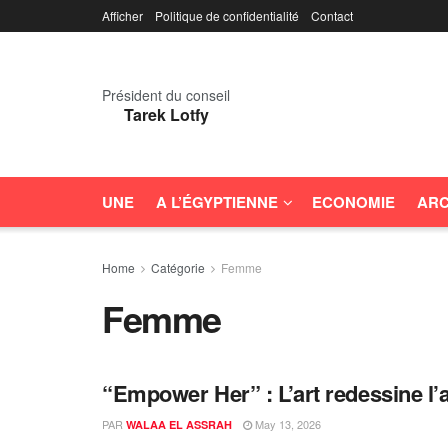
Afficher
Politique de confidentialité
Contact
Président du conseil
Tarek Lotfy
UNE
A L’ÉGYPTIENNE
ECONOMIE
ARC
Home
Catégorie
Femme
Femme
“Empower Her” : L’art redessine l
FEMME
PAR
May 13, 2026
WALAA EL ASSRAH