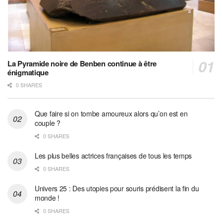
La Pyramide noire de Benben continue à être
énigmatique
0 SHARES
Que faire si on tombe amoureux alors qu’on est en
couple ?
0 SHARES
Les plus belles actrices françaises de tous les temps
0 SHARES
Univers 25 : Des utopies pour souris prédisent la fin du
monde !
0 SHARES