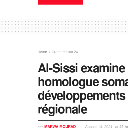
Home
24 heures sur 24
Al-Sissi examine
homologue somal
développements d
régionale
MARWA MOURAD
August 14, 2024
24 h
par
in