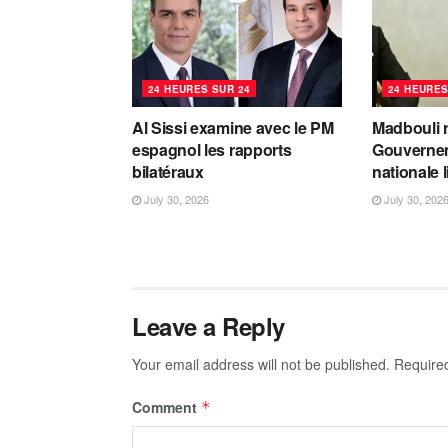
24 HEURES SUR 24
24 HEURES
Al Sissi examine avec le PM
Madbouli r
espagnol les rapports
Gouvernem
bilatéraux
nationale 
July 30, 2026
July 30, 202
Leave a Reply
Your email address will not be published.
Require
Comment
*