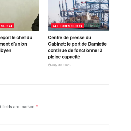
 SUR 24
24 HEURES SUR 24
eçoit le chef du
Centre de presse du
ent d’union
Cabinet: le port de Damiette
libyen
continue de fonctionner à
pleine capacité
6
July 30, 2026
d fields are marked
*