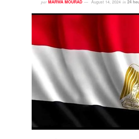
MARWA MOURAD
August 14, 2024
24 he
par
in