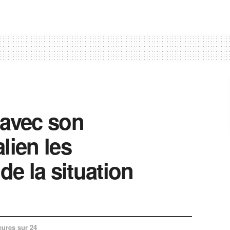
 avec son
ien les
e la situation
eures sur 24