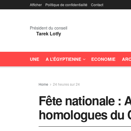
Afficher
Politique de confidentialité
Contact
Président du conseil
Tarek Lotfy
UNE
A L’ÉGYPTIENNE
ECONOMIE
ARC
Home
24 heures sur 24
Fête nationale : A
homologues du 