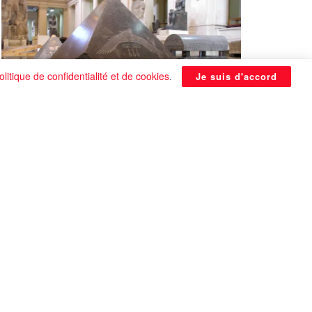
olitique de confidentialité et de cookies
.
Je suis d'accord
La Pyramide noire de Benben
continue à être énigmatique
0 SHARES
Que faire si on tombe amoureux alors qu’on
est en couple ?
0 SHARES
Les plus belles actrices françaises de tous les