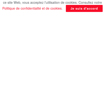
ce site Web, vous acceptez l'utilisation de cookies. Consultez notre
Politique de confidentialité et de cookies
.
Je suis d'accord
BÉLIER
Figure de l’autorité paternelle, Papa Bélier se sent
facilement chef de famille mais n’a pas forcément
la patience ni l’attention suffisante pour se
préoccuper de chaque individualité, au quotidien.
Il se sent clairement responsable de ses bambins