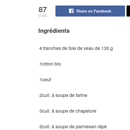
87
Share on Facebook
VUES
Ingrédients
·4 tranches de foie de veau de 130 g
·1citron bio
·1oeuf
·2cuil. à soupe de farine
·3cuil. à soupe de chapelure
·2cuil. à soupe de parmesan râpé