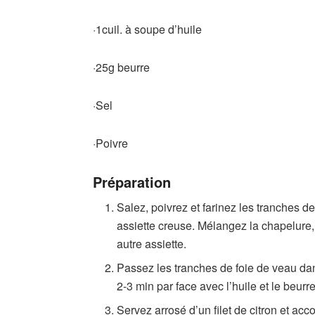
·1cuil. à soupe d’huile
·25g beurre
·Sel
·Poivre
Préparation
Salez, poivrez et farinez les tranches d
assiette creuse. Mélangez la chapelure,
autre assiette.
Passez les tranches de foie de veau dan
2-3 min par face avec l’huile et le beur
Servez arrosé d’un filet de citron et acc