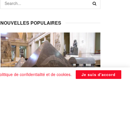
NOUVELLES POPULAIRES
olitique de confidentialité et de cookies
.
Je suis d'accord
La Pyramide noire de Benben
continue à être énigmatique
0 SHARES