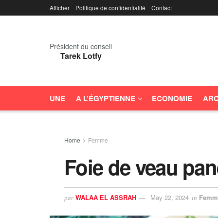
Afficher
Politique de confidentialité
Contact
Président du conseil
Tarek Lotfy
UNE
A L’ÉGYPTIENNE
ECONOMIE
ARC
Home
Femme
Foie de veau pané
WALAA EL ASSRAH
May 22, 2024
Femm
par
in