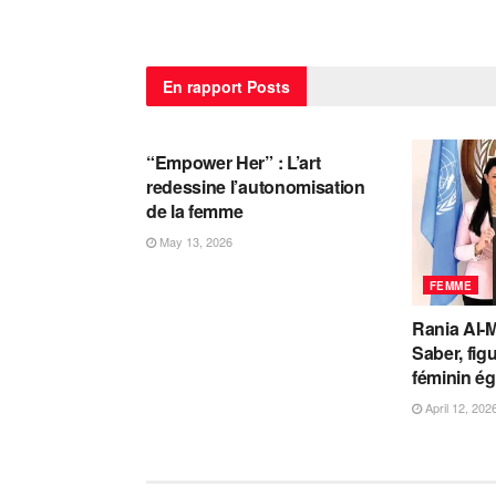
En rapport
Posts
FEMME
“Empower Her” : L’art
redessine l’autonomisation
de la femme
May 13, 2026
FEMME
Rania Al-
Saber, fig
féminin ég
April 12, 202