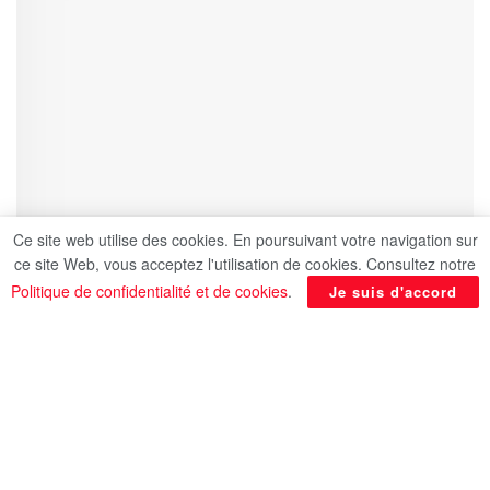
Ce site web utilise des cookies. En poursuivant votre navigation sur
ce site Web, vous acceptez l'utilisation de cookies. Consultez notre
Politique de confidentialité et de cookies
.
Je suis d'accord
Le ministre des Affaires étrangères, Sameh
Choucri, a pris part à la réunion consultative
ministérielle entre l’Egypte et le Conseil de
Coopération des pays du Golfe, tenue à la capitale