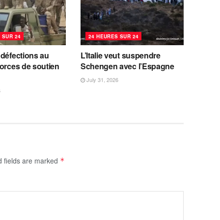
 SUR 24
24 HEURES SUR 24
 défections au
L’Italie veut suspendre
orces de soutien
Schengen avec l’Espagne
July 31, 2026
6
d fields are marked
*