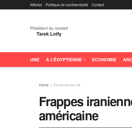
Afficher
Politique de confidentialité
Contact
Président du conseil
Tarek Lotfy
UNE
A L’ÉGYPTIENNE
ECONOMIE
ARC
Home
24 heures sur 24
Frappes iranienn
américaine