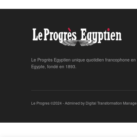
Le Progrès Egyptien unique quotidien francophone en
Egypte, fondé en 1893.
Le Progres ©2024 - Admined by Digital Transformation Manage