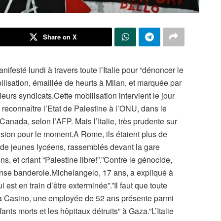
Share on X
ifesté lundi à travers toute l’Italie pour “dénoncer le
lisation, émaillée de heurts à Milan, et marquée par
eurs syndicats.Cette mobilisation intervient le jour
 reconnaître l’Etat de Palestine à l’ONU, dans le
Canada, selon l’AFP. Mais l’Italie, très prudente sur
cision pour le moment.A Rome, ils étaient plus de
 de jeunes lycéens, rassemblés devant la gare
, et criant “Palestine libre!”.”Contre le génocide,
ense banderole.Michelangelo, 17 ans, a expliqué à
 est en train d’être exterminée”.”Il faut que toute
erica Casino, une employée de 52 ans présente parmi
nts morts et les hôpitaux détruits” à Gaza.”L’Italie