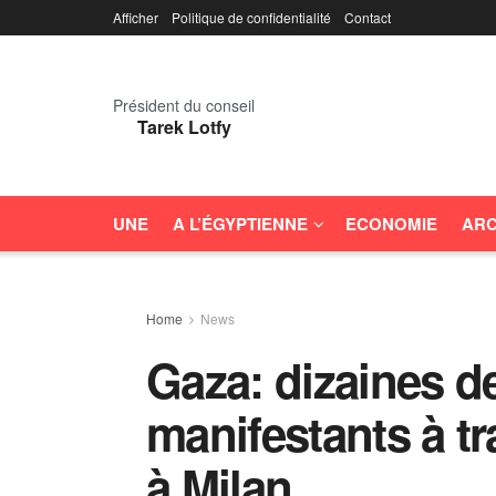
Afficher
Politique de confidentialité
Contact
Président du conseil
Tarek Lotfy
UNE
A L’ÉGYPTIENNE
ECONOMIE
ARC
Home
News
Gaza: dizaines de
manifestants à tra
à Milan