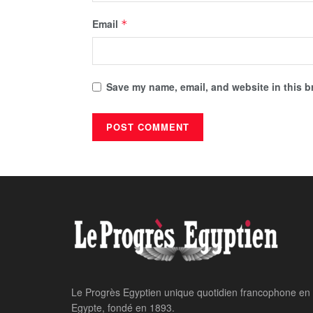
Email
*
Save my name, email, and website in this b
Home
24 heures sur 24
Al-Sissi salue la 