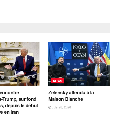
NEWS
rencontre
Zelensky attendu à la
-Trump, sur fond
Maison Blanche
s, depuis le début
July 28, 2026
re en Iran
6