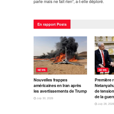
parle mais ne fait rien”, a-t-elle déploré.
En rapport
Posts
NEWS
NEWS
Nouvelles frappes
Première 
américaines en Iran après
Netanyahu
les avertissements de Trump
de tension
de la guer
July 30, 2026
July 28, 202