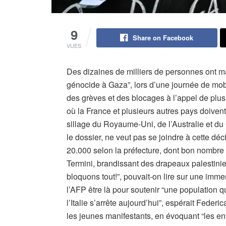
9
Share on Facebook
VUES
Des dizaines de milliers de personnes ont man
génocide à Gaza”, lors d’une journée de mobi
des grèves et des blocages à l’appel de plusi
où la France et plusieurs autres pays doivent
sillage du Royaume-Uni, de l’Australie et du 
le dossier, ne veut pas se joindre à cette dé
20.000 selon la préfecture, dont bon nombre
Termini, brandissant des drapeaux palestiniens
bloquons tout!”, pouvait-on lire sur une imm
l’AFP être là pour soutenir “une population qui
l’Italie s’arrête aujourd’hui”, espérait Fed
les jeunes manifestants, en évoquant “les enfa