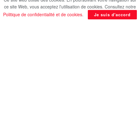
encouragent les Egyptiens à recourir à cette vertu
ce site Web, vous acceptez l'utilisation de cookies. Consultez notre
sont nombreuses. Alors, cette semaine, le Progrès
Politique de confidentialité et de cookies
.
Je suis d'accord
Égyptien vous propose quelques expressions sur
la coopération.
Id al id
Lexpression “id al id” se traduit littéralement par
“main sur main”, elle signifie tout simplement que
les efforts conjugués au pluriel sont beaucoup
plus fructueux. Donc, la coopération est la clé de
toute réussite.
Ay hagah motabadala bitastamer
Cette expression “ay hagah motabadala
bitastamer” signifie que toute chose mutuelle
perdure.
Et, cest un type de coopération parce que cela