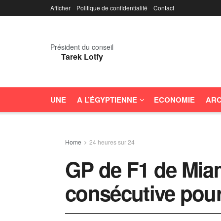
Afficher
Politique de confidentialité
Contact
Président du conseil
Tarek Lotfy
UNE
A L’ÉGYPTIENNE
ECONOMIE
ARC
Home
24 heures sur 24
GP de F1 de Miami
consécutive pour