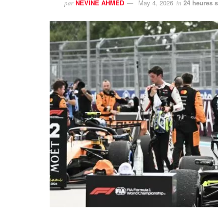
NEVINE AHMED
May 4, 2026
24 heures s
par
in