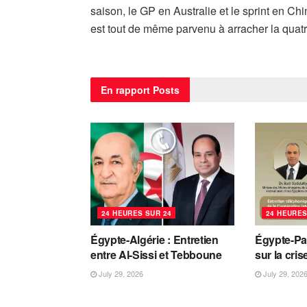
saison, le GP en Australie et le sprint en C
est tout de même parvenu à arracher la quatr
En rapport
Posts
24 HEURES SUR 24
24 HEURES
Égypte-Algérie : Entretien
Égypte-Pa
entre Al-Sissi et Tebboune
sur la cri
July 29, 2026
July 29, 202