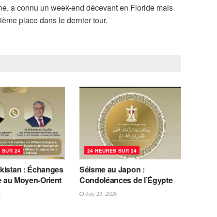
hine, a connu un week-end décevant en Floride mais
ième place dans le dernier tour.
 SUR 24
24 HEURES SUR 24
kistan : Échanges
Séisme au Japon :
se au Moyen-Orient
Condoléances de l’Égypte
6
July 29, 2026