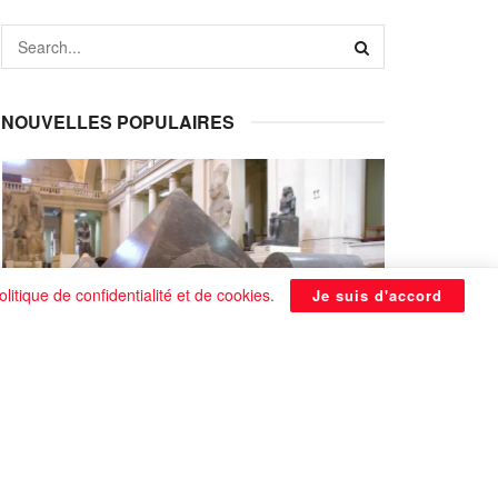
NOUVELLES POPULAIRES
olitique de confidentialité et de cookies
.
Je suis d'accord
La Pyramide noire de Benben
continue à être énigmatique