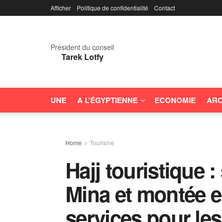
Afficher
Politique de confidentialité
Contact
Président du conseil
Tarek Lotfy
UNE
A L’ÉGYPTIENNE
ECONOMIE
ARC
Home
Tourisme
Hajj touristique :
Mina et montée 
services pour les