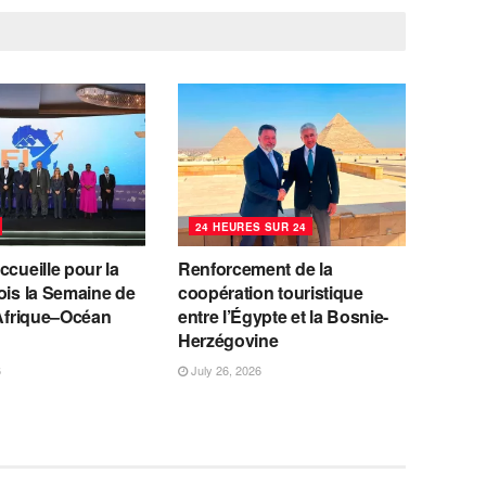
24 HEURES SUR 24
ccueille pour la
Renforcement de la
ois la Semaine de
coopération touristique
 Afrique–Océan
entre l’Égypte et la Bosnie-
Herzégovine
6
July 26, 2026