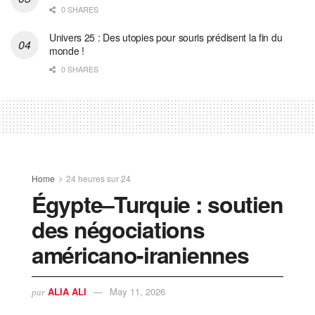
0 SHARES
Univers 25 : Des utopies pour souris prédisent la fin du
monde !
0 SHARES
Home
24 heures sur 24
Égypte–Turquie : soutien
des négociations
américano-iraniennes
ALIA ALI
May 11, 2026
par