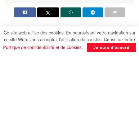
Le Dr
Moustafa Madbouli
, Premier ministre, a
Ce site web utilise des cookies. En poursuivant votre navigation sur
ce site Web, vous acceptez l'utilisation de cookies. Consultez notre
exprimé sa profonde tristesse et ses sincères
Politique de confidentialité et de cookies
.
Je suis d'accord
condoléances à l’occasion du décès de l’éminent
écrivain et romancier égyptien Sonallah Ibrahim,
disparu aujourd’hui de la scène littéraire arabe. Il a
adressé ses condoléances à la famille du défunt, à
ses proches ainsi qu’à l’ensemble du monde
littéraire arabe.
Le Premier ministre a souligné son appréciation
pour l’héritage littéraire riche que l’écrivain disparu
a offert au cours de sa carrière romanesque
s’étalant sur plusieurs décennies, dont certaines
œuvres ont été adaptées à l’écran. Cet héritage