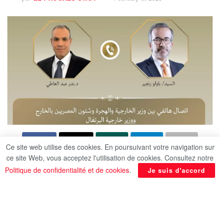
Ce site web utilise des cookies. En poursuivant votre navigation sur
ce site Web, vous acceptez l'utilisation de cookies. Consultez notre
Politique de confidentialité et de cookies
.
Je suis d'accord
Le ministre des Affaires étrangères et de
l’Immigration,
Dr. Badr Abdel-Aati
, s’est entretenu
par téléphone, vendredi 7 février, avec son
homologue portugais,
Paulo Rangel
. Cet