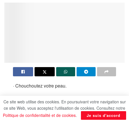
· Chouchoutez votre peau.
· Optez pour un maquillage surmesure.
Ce site web utilise des cookies. En poursuivant votre navigation sur
ce site Web, vous acceptez l'utilisation de cookies. Consultez notre
· Travaillez votre posture.
Politique de confidentialité et de cookies
.
Je suis d'accord
· Trouvez le look fait pour vous.