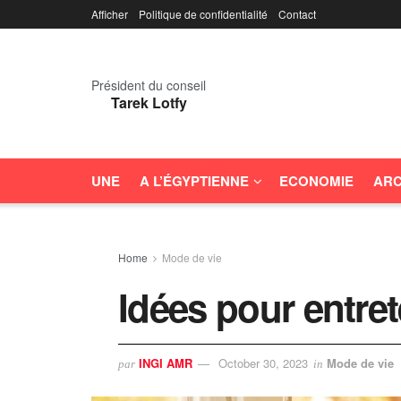
Afficher
Politique de confidentialité
Contact
Président du conseil
Tarek Lotfy
UNE
A L’ÉGYPTIENNE
ECONOMIE
ARC
Home
Mode de vie
Idées pour entret
INGI AMR
October 30, 2023
Mode de vie
par
in