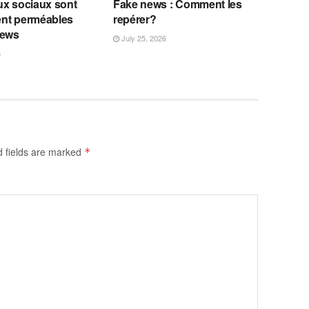
ux sociaux sont
Fake news : Comment les
nt perméables
repérer?
news
July 25, 2026
6
d fields are marked
*